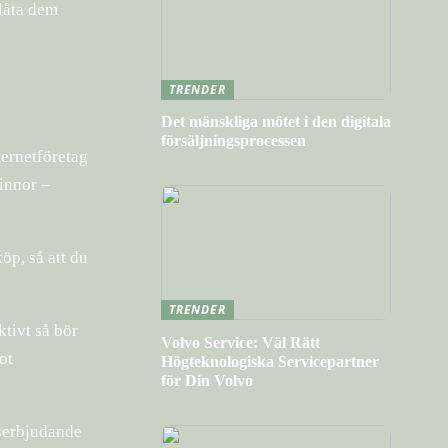
 låta dem
TRENDER
Det mänskliga mötet i den digitala
försäljningsprocessen
ternetföretag
vinnor –
öp, så att du
TRENDER
ktivt så bör
Volvo Service: Väl Rätt
ot
Högteknologiska Servicepartner
för Din Volvo
gserbjudande