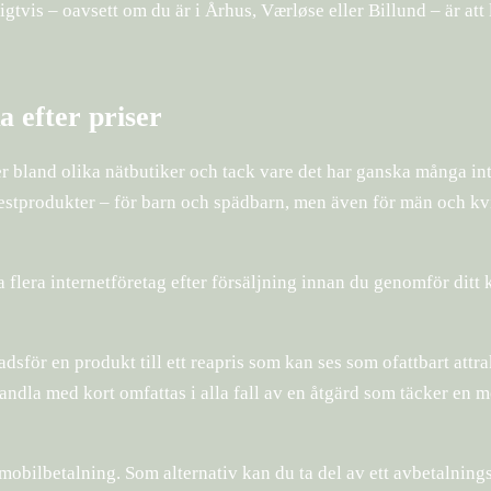
gtvis – oavsett om du är i Århus, Værløse eller Billund – är att
a efter priser
ser bland olika nätbutiker och tack vare det har ganska många in
m testprodukter – för barn och spädbarn, men även för män och k
 flera internetföretag efter försäljning innan du genomför ditt k
sför en produkt till ett reapris som kan ses som ofattbart attra
handla med kort omfattas i alla fall av en åtgärd som täcker en m
r mobilbetalning. Som alternativ kan du ta del av ett avbetalnin