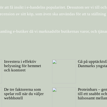
 att få insikt i e-handelns popularitet. Dessutom ser vi till oc
cension av sitt köp, som även ska användas för att ta ställning t
amling e-butiker då vi marknadsför butikernas varor, och tjänar
Investera i effektiv
Gå på upptäcktsf
belysning för hemmet
Danmarks yngsta
och kontoret
De tre faktorerna som
Proteinbars – ge
spelar roll när du väljer
till ett snabbt oc
webbhotell
hälsosamt mella