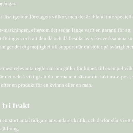
omgångar.
 läsa igenom företagets villkor, men det är ibland inte speciell
 e-märkningen, eftersom det sedan länge varit en garanti för att
gstiftningen, och att den då och då besöks av yrkesverksamma s
ger det dig möjlighet till support när du stöter på svårighete
est relevanta reglerna som gäller för köpet, till exempel vil
r det också viktigt att du permanent säkrar din faktura-e-post, 
 efter en produkt för en kvinna eller en man.
 fri frakt
 ett stort antal tidigare användares kritik, och därför slår vi ett 
tällning.