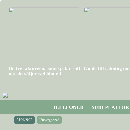
De tre faktorerna som spelar roll
Guide till rakning m
när du väljer webbhotell
TELEFONER
SURFPLATTOR
24/01/2022
Uncategorized