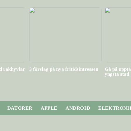
ed rakhyvlar
3 förslag på nya fritidsintressen
Gå på upptä
yngsta stad
DATORER
APPLE
ANDROID
ELEKTRONI