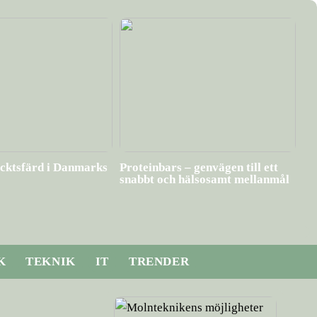
cktsfärd i Danmarks
Proteinbars – genvägen till ett
snabbt och hälsosamt mellanmål
K
TEKNIK
IT
TRENDER