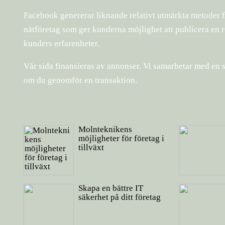
Facebook genererar liknande relativt utmärkta metoder för
nätföretag som ger kunderna möjlighet att publicera en re
kunders erfarenheter.
Vår sida finansieras av annonser. Vi samarbetar med en s
om du genomför en transaktion.
Molnteknikens
möjligheter för företag i
tillväxt
Skapa en bättre IT
säkerhet på ditt företag