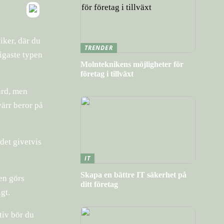
iker, där du
TRENDER
igaste typen
Molnteknikens möjligheter för
företag i tillväxt
värd, men
värr beror på
det givetvis
IT
Skapa en bättre IT säkerhet på
gen görs
ditt företag
gt.
ativ bör du