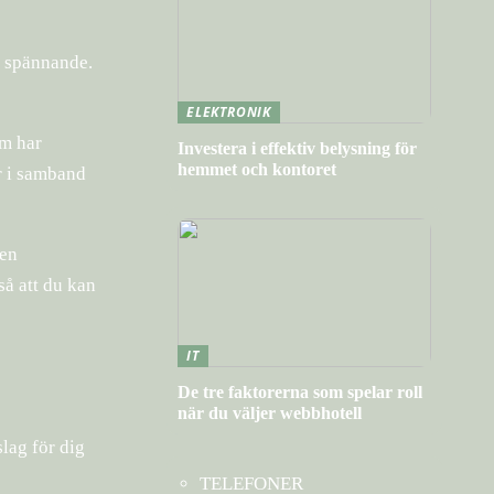
t spännande.
ELEKTRONIK
om har
Investera i effektiv belysning för
hemmet och kontoret
r i samband
ken
så att du kan
IT
De tre faktorerna som spelar roll
när du väljer webbhotell
slag för dig
TELEFONER