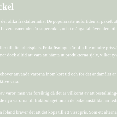
ckel
del olika fraktalternativ. De populäraste nuförtiden är paketbut
. Leveransmetoden är superenkel, och i många fall även den bill
ller till din arbetsplats. Fraktlösningen är ofta lite mindre pris
r dock alltid att vara att hämta ut produkterna själv, vilket ty
 behöver använda varorna inom kort tid och för det ändamålet är 
ktive vara.
v varor, men var försiktig då det är villkorat av att beställnin
 de nya varorna till fraktbolaget innan de paketanställda har ledi
 ibland kräver det att det köps till ett visst pris. Som ett altern