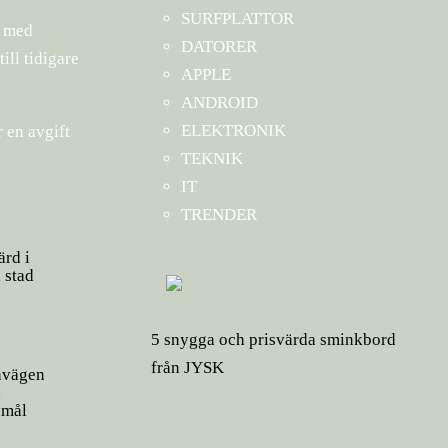
SURFPLATTOR
h med
DATORER
ill tidigare
APPLE
ANDROID
ELEKTRONIK
 en avgift
TEKNIK
IT
TRENDER
ärd i
 stad
5 snygga och prisvärda sminkbord
från JYSK
nvägen
h
nmål