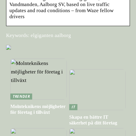
Vandmanden, Aalborg SV, based on live traffic
updates and road conditions – from Waze fellow
drivers
Keywords: elgiganten aalborg
TRENDER
Molnteknikens möjligheter
IT
för företag i tillväxt
Skapa en bättre IT
säkerhet på ditt företag