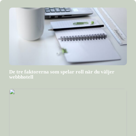
De tre faktorerna som spelar roll när du väljer
webbhotell