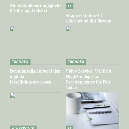
Molnteknikens möjligheter
IT
för företag i tillväxt
Skapa en bättre IT
säkerhet på ditt företag
TRENDER
TRENDER
Det mänskliga mötet i den
Volvo Service: Väl Rätt
digitala
Högteknologiska
försäljningsprocessen
Servicepartner för Din
Volvo
ELEKTRONIK
IT