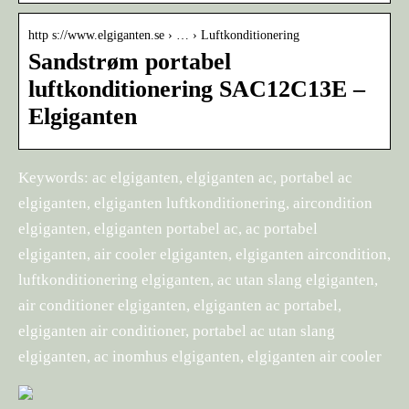
http s://www.elgiganten.se › … › Luftkonditionering
Sandstrøm portabel
luftkonditionering SAC12C13E –
Elgiganten
Keywords: ac elgiganten, elgiganten ac, portabel ac
elgiganten, elgiganten luftkonditionering, aircondition
elgiganten, elgiganten portabel ac, ac portabel
elgiganten, air cooler elgiganten, elgiganten aircondition,
luftkonditionering elgiganten, ac utan slang elgiganten,
air conditioner elgiganten, elgiganten ac portabel,
elgiganten air conditioner, portabel ac utan slang
elgiganten, ac inomhus elgiganten, elgiganten air cooler