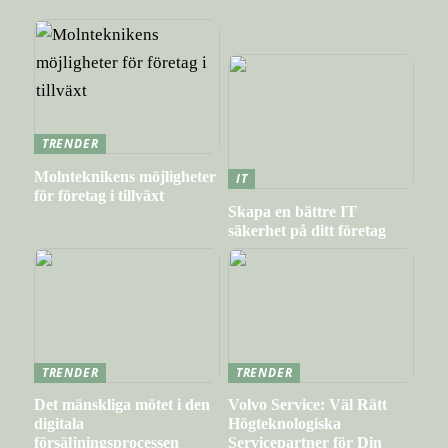
TRENDER
Molnteknikens möjligheter
IT
för företag i tillväxt
Skapa en bättre IT
säkerhet på ditt företag
TRENDER
TRENDER
Det mänskliga mötet i den
Volvo Service: Väl Rätt
digitala
Högteknologiska
försäljningsprocessen
Servicepartner för Din